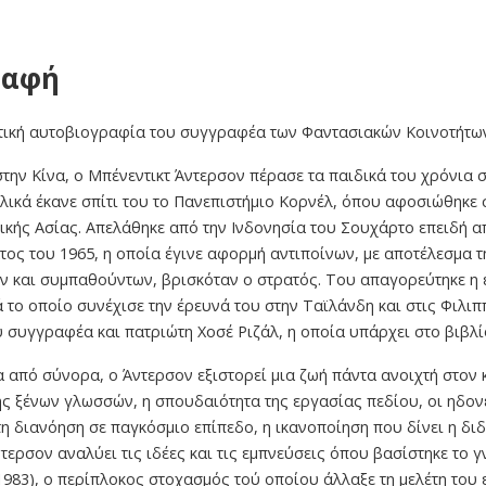
ραφή
ική αυτοβιογραφία του συγγραφέα των Φαντασιακών Κοινοτήτω
την Κίνα, ο Μπένεντικτ Άντερσον πέρασε τα παιδικά του χρόνια 
τελικά έκανε σπίτι του το Πανεπιστήμιο Κορνέλ, όπου αφοσιώθηκ
ικής Ασίας. Απελάθηκε από την Ινδονησία του Σουχάρτο επειδή α
τος του 1965, η οποία έγινε αφορμή αντιποίνων, με αποτέλεσμα 
ν και συμπαθούντων, βρισκόταν ο στρατός. Του απαγορεύτηκε η 
 το οποίο συνέχισε την έρευνά του στην Ταϊλάνδη και στις Φιλιπ
 συγγραφέα και πατριώτη Χοσέ Ριζάλ, η οποία υπάρχει στο βιβλίο 
 από σύνορα, ο Άντερσον εξιστορεί μια ζωή πάντα ανοιχτή στον 
ης ξένων γλωσσών, η σπουδαιότητα της εργασίας πεδίου, οι ηδον
η διανόηση σε παγκόσμιο επίπεδο, η ικανοποίηση που δίνει η δι
τερσον αναλύει τις ιδέες και τις εμπνεύσεις όπου βασίστηκε το
1983), ο περίπλοκος στοχασμός τού οποίου άλλαξε τη μελέτη του 