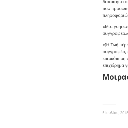
διάσπαρτα α
που προσωπο
πληροφοριών
«Μια γοητευτ
συγγραφέα.» 
«[Η Ζωή πέρα
συγγραφέα, ε
επισκόπηση 
επιχείρημα 
Μοιρα
5 Ιουλίου, 201