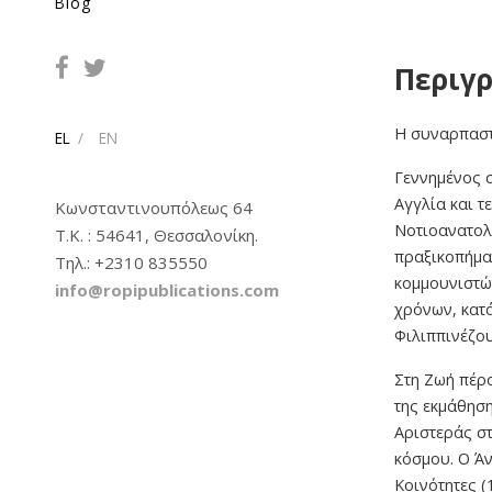
Blog
Περιγ
Η συναρπαστ
EL
EN
Γεννημένος σ
Αγγλία και 
Κωνσταντινουπόλεως 64
Νοτιοανατολ
Τ.Κ. : 54641, Θεσσαλονίκη.
πραξικοπήμα
Tηλ.: +2310 835550
κομμουνιστώ
info@ropipublications.com
χρόνων, κατά
Φιλιππινέζου
Στη Ζωή πέρα
της εκμάθησ
Αριστεράς στ
κόσμου. Ο Άν
Κοινότητες (