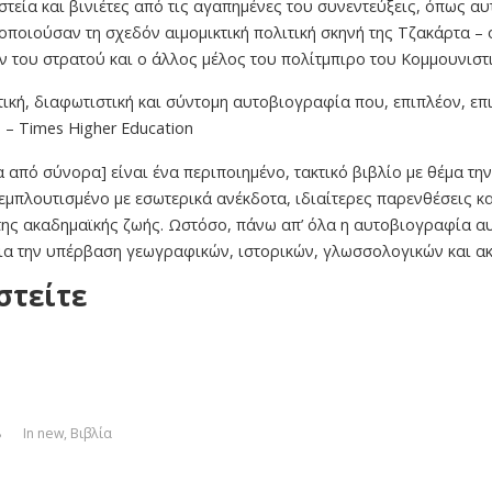
στεία και βινιέτες από τις αγαπημένες του συνεντεύξεις, όπως 
ποιούσαν τη σχεδόν αιμομικτική πολιτική σκηνή της Τζακάρτα – 
 του στρατού και ο άλλος μέλος του πολίτμπιρο του Κομμουνιστι
ική, διαφωτιστική και σύντομη αυτοβιογραφία που, επιπλέον, επικ
– Times Higher Education
 από σύνορα] είναι ένα περιποιημένο, τακτικό βιβλίο με θέμα τη
μπλουτισμένο με εσωτερικά ανέκδοτα, ιδιαίτερες παρενθέσεις κα
της ακαδημαϊκής ζωής. Ωστόσο, πάνω απ’ όλα η αυτοβιογραφία α
για την υπέρβαση γεωγραφικών, ιστορικών, γλωσσολογικών και α
στείτε
8
In
new
,
Βιβλία