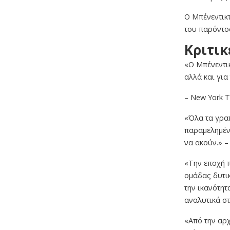
Ο Μπένεντικ
του παρόντος
Kριτικ
«Ο Μπένεντικ
αλλά και για
– New York 
«Όλα τα γρα
παραμελημέν
να ακούν.» –
«Την εποχή π
ομάδας δυτικ
την ικανότητ
αναλυτικά στ
«Από την αρχ