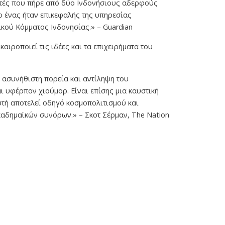
αυτές που πήρε από δύο Ινδονήσιους αδερφούς
ο ένας ήταν επικεφαλής της υπηρεσίας
κού Κόμματος Ινδονησίας.» – Guardian
αιροποιεί τις ιδέες και τα επιχειρήματα του
ν ασυνήθιστη πορεία και αντίληψη του
ι υφέρπον χιούμορ. Είναι επίσης μια καυστική
υτή αποτελεί οδηγό κοσμοπολιτισμού και
καδημαϊκών συνόρων.» – Σκοτ Σέρμαν, The Nation