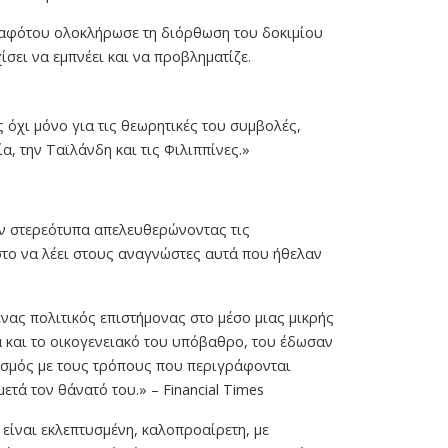
ό αφότου ολοκλήρωσε τη διόρθωση του δοκιμίου
ίσει να εμπνέει και να προβληματίζε.
ς όχι μόνο για τις θεωρητικές του συμβολές,
α, την Ταϊλάνδη και τις Φιλιππίνες.»
ν στερεότυπα απελευθερώνοντας τις
στο να λέει στους αναγνώστες αυτά που ήθελαν
νας πολιτικός επιστήμονας στο μέσο μιας μικρής
ά και το οικογενειακό του υπόβαθρο, του έδωσαν
κισμός με τους τρόπους που περιγράφονται
τά τον θάνατό του.» – Financial Times
 είναι εκλεπτυσμένη, καλοπροαίρετη, με