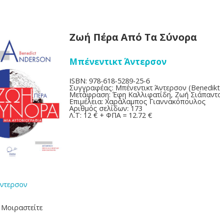
Ζωή Πέρα Από Τα Σύνορα
Μπένεντικτ Άντερσον
ISBN: 978-618-5289-25-6
Συγγραφέας: Μπένεντικτ Άντερσον (Benedikt
Μετάφραση: Έφη Καλλιφατίδη, Ζωή Σιάπαντ
Επιμέλεια: Χαράλαμπος Γιαννακόπουλος
Αριθμός σελίδων: 173
Λ.Τ: 12 € + ΦΠΑ = 12.72 €
Άντερσον
Mοιραστείτε