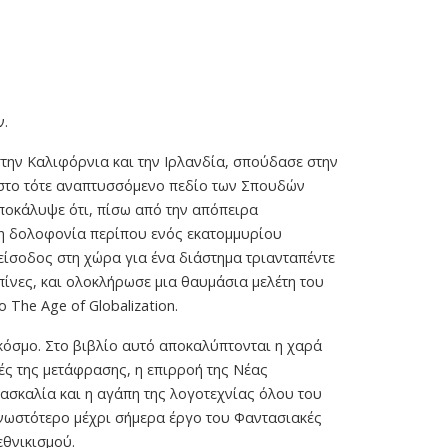
ν.
στην Καλιφόρνια και την Ιρλανδία, σπούδασε στην
ε στο τότε αναπτυσσόμενο πεδίο των Σπουδών
ποκάλυψε ότι, πίσω από την απόπειρα
τη δολοφονία περίπου ενός εκατομμυρίου
είσοδος στη χώρα για ένα διάστημα τριανταπέντε
πίνες, και ολοκλήρωσε μια θαυμάσια μελέτη του
The Age of Globalization.
κόσμο. Στο βιβλίο αυτό αποκαλύπτονται η χαρά
ές της μετάφρασης, η επιρροή της Νέας
δασκαλία και η αγάπη της λογοτεχνίας όλου του
 γνωστότερο μέχρι σήμερα έργο του Φαντασιακές
εθνικισμού.