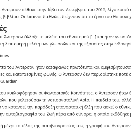
τ Άντερσον πέθανε στην Ιάβα τον Δεκέμβριο του 2015, λίγο καιρ
 βιβλίου. Οι έπαινοι διεθνώς, δείχνουν ότι το έργο του θα συνεχ
ές
τ Άντερσον άλλαξε τη μελέτη του εθνικισμού […] και ήταν γνωστό
 τη λεπτομερή μελέτη των γλωσσών και της εξουσίας στην Ινδονησί
Times
πτά του Άντερσον ήταν καταφανώς πρωτότυπα και αμφισβητούσα
ες και καταπιεσμένες φωνές. Ο Άντερσον δεν περιορίστηκε ποτέ 
 Guardian
ου κυκλοφόρησαν οι Φαντασιακές Κοινότητες, ο Άντερσον ήταν έ
ών, που μελετούσαν τη νοτιοανατολική Ασία. Η παιδεία του, αλλ
α να κατανοεί την παράδοξη επαναστατική έλξη που ασκεί ο εθνι
ην αυτοβιογραφία του Ζωή πέρα από σύνορα, η οποία εκδόθηκε με
ή μέχρι το τέλος της αυτοβιογραφίας του, η γραφή του Άντερσον