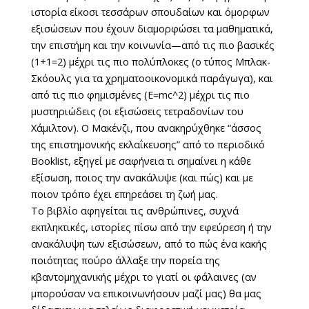
ιστορία είκοσι τεσσάρων σπουδαίων και όμορφων
εξισώσεων που έχουν διαμορφώσει τα μαθηματικά,
την επιστήμη και την κοινωνία—από τις πιο βασικές
(1+1=2) μέχρι τις πιο πολύπλοκες (ο τύπος Μπλακ-
Σκόουλς για τα χρηματοοικονομικά παράγωγα), και
από τις πιο φημισμένες (E=mc^2) μέχρι τις πιο
μυστηριώδεις (οι εξισώσεις τετραδονίων του
Χάμιλτον). Ο Μακένζι, που ανακηρύχθηκε “άσσος
της επιστημονικής εκλαΐκευσης” από το περιοδικό
Booklist, εξηγεί με σαφήνεια τι σημαίνει η κάθε
εξίσωση, ποιος την ανακάλυψε (και πώς) και με
ποιον τρόπο έχει επηρεάσει τη ζωή μας.
Το βιβλίο αφηγείται τις ανθρώπινες, συχνά
εκπληκτικές, ιστορίες πίσω από την εφεύρεση ή την
ανακάλυψη των εξισώσεων, από το πώς ένα κακής
ποιότητας πούρο άλλαξε την πορεία της
κβαντομηχανικής μέχρι το γιατί οι φάλαινες (αν
μπορούσαν να επικοινωνήσουν μαζί μας) θα μας