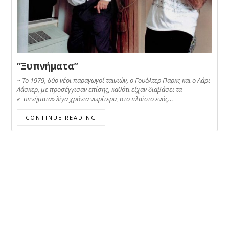
“Ξυπνήματα”
~ Το 1979, δύο νέοι παραγωγοί ταινιών, ο Γουόλτερ Παρκς και ο Λάρι
Λάσκερ, με προσέγγισαν επίσης, καθότι είχαν διαβάσει τα
«Ξυπνήματα» λίγα χρόνια νωρίτερα, στο πλαίσιο ενός…
CONTINUE READING