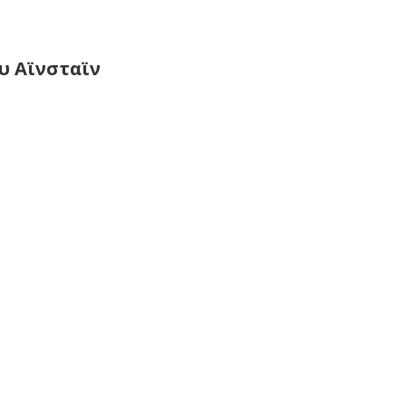
υ Αϊνσταϊν