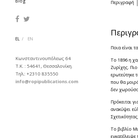
Blog
Περιγραφή
Περιγ
EL
EN
Ποια είναι τ
Κωνσταντινουπόλεως 64
Το 1896 η χ
Τ.Κ. : 54641, Θεσσαλονίκη.
Ζυρίχης. Πιο
Tηλ.: +2310 835550
ερωτεύτηκε τ
info@ropipublications.com
που θα μοιρ
δεν χωρούσαν
Πρόκειται γι
ανακύψει εύλ
Σχετικότητας
Το βιβλίο Μι
εγκατέλειψε 