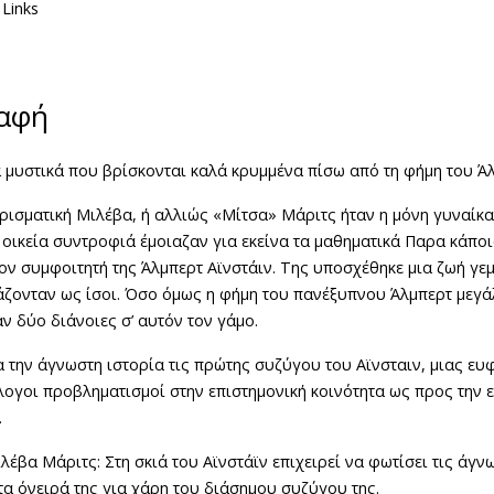
Links
ραφή
α μυστικά που βρίσκονται καλά κρυμμένα πίσω από τη φήμη του Άλ
αρισματική Μιλέβα, ή αλλιώς «Μίτσα» Μάριτς ήταν η μόνη γυναίκ
 οικεία συντροφιά έμοιαζαν για εκείνα τα μαθηµατικά Παρα κάποι
ον συμφοιτητή της Άλμπερτ Αϊνστάιν. Της υποσχέθηκε μια ζωή γεμ
άζονταν ως ίσοι. Όσο όμως η φήμη του πανέξυπνου Άλμπερτ μεγά
 δύο διάνοιες σ’ αυτόν τον γάμο.
α την άγνωστη ιστορία τις πρώτης συζύγου του Αϊνσταιν, μιας ευ
ογοι προβληματισμοί στην επιστηµονική κοινότητα ως προς την 
.
λέβα Μάριτς: Στη σκιά του Αϊνστάϊν επιχειρεί να φωτίσει τις άγν
τα όνειρά της για χάρη του διάσηµου συζύγου της.