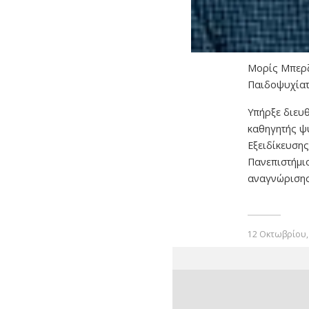
Μορίς Μπερ
Παιδοψυχία
Υπήρξε διευ
καθηγητής ψ
Εξειδίκευση
Πανεπιστήμιο
αναγνώρισης
12 Οκτωβρίου,