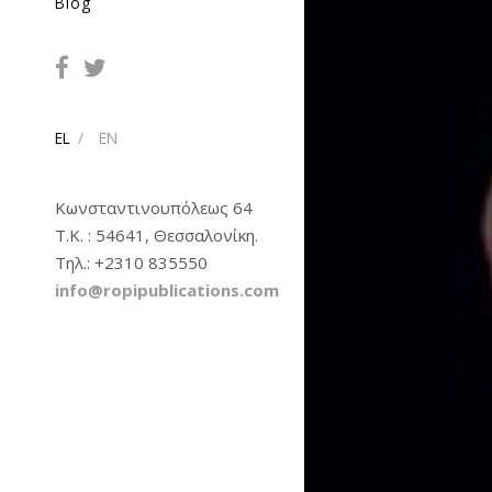
Blog
EL
EN
Κωνσταντινουπόλεως 64
Τ.Κ. : 54641, Θεσσαλονίκη.
Tηλ.: +2310 835550
info@ropipublications.com