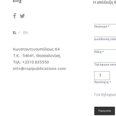
Blog
Η απόδειξη θ
Επώνυμο *
EL
EN
∆ιεύθυνση (οδό
Κωνσταντινουπόλεως 64
Πόλη *
Τ.Κ. : 54641, Θεσσαλονίκη.
Tηλ.: +2310 835550
Τηλέφωνο επικ
info@ropipublications.com
Ποσότητα *
Για τηλεφων