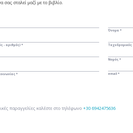
α σας σταλεί μαζί με το βιβλίο.
Όνομα *
ς - αριθμός) *
Ταχυδρομικός 
Νομός *
email *
οινωνίας *
ικές παραγγελίες καλέστε στο τηλέφωνο
+30 6942475636