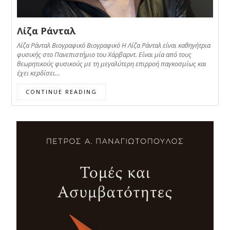
Λίζα Ράνταλ
Λίζα Ράνταλ Βιογραφικό Βιογραφικό Η Λίζα Ράνταλ είναι καθηγήτρια
φυσικής στο Πανεπιστήμιο του Χάρβαρντ. Είναι μία από τους
θεωρητικούς φυσικούς με τη μεγαλύτερη επιρροή παγκοσμίως και
έχει κερδίσει…
CONTINUE READING