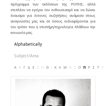
πρόγραμμα των εκδόσεων της ΡΟΠΗΣ, αλλά
επιπλέον να εγείρει τον ενθουσιασμό και να δώσει
έναυσμα για έντονες συζητήσεις ανάμεσα στους
αναγνώστες μας και σε όσους ενδιαφέρονται για
τον τρόπο που η επιστήμη/τεχνολογία πλάθουν την
κοινωνία μας.
Alphabetically
Subject/Area
Α
Β
Γ
Δ
Ε
Ζ
Η
Θ
Ι
Κ
Λ
Μ
Ν
Ξ
Ο
Π
Ρ
Σ
Τ
Υ